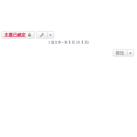
主題已鎖定
1
1
1 篇文章 • 第
頁 (共
頁)
前往