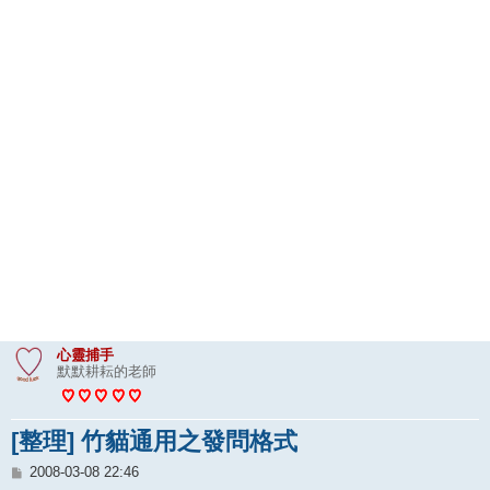
心靈捕手
默默耕耘的老師
[整理] 竹貓通用之發問格式
文
2008-03-08 22:46
章