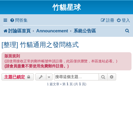
竹貓星球
問答集
註冊
登入
討論區首頁
Announcement
系統公告區
[整理] 竹貓通用之發問格式
版面規則
(請使用接收正常的郵件帳號申請註冊，此區僅供瀏覽，本區進站必看。)
(請會員盡量不要使用免費郵件註冊。)
搜尋
進階搜尋
主題已鎖定
1
1
1 篇文章 • 第
頁 (共
頁)