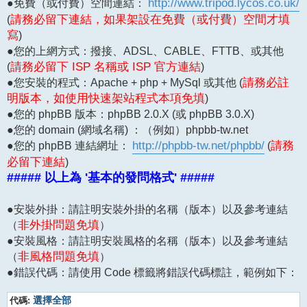
●免費（或付費）空間連結：
http://www.tripod.lycos.co.uk/
(
請務必留下連結，如果架設在免費（或付費）空間才填
寫
)
●您的上網方式：撥接、ADSL、CABLE、FTTB、或其他
(
請務必留下 ISP 名稱或 ISP 官方連結
)
●您安裝的程式：Apache + php + MySql 或其他 (
請務必註
明版本，如使用快速架站程式本項免填
)
●您的 phpBB 版本：phpBB 2.0.X (或 phpBB 3.0.X)
●您的 domain (網域名稱) ：（例如）phpbb-tw.net
●您的 phpBB 連結網址：
http://phpbb-tw.net/phpbb/
(
請務
必留下連結
)
##### 以上為 '基本的發問格式' #####
●安裝外掛：請註明安裝外掛的名稱（版本）以及參考連結
（
非外掛問題免填
）
●安裝風格：請註明安裝風格的名稱（版本）以及參考連結
（
非風格問題免填
）
●錯誤代碼：請使用 Code 標籤將錯誤代碼標註，範例如下：
代碼:
選擇全部