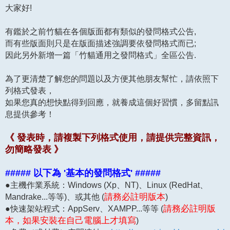
大家好!
有鑑於之前竹貓在各個版面都有類似的發問格式公告,
而有些版面則只是在版面描述強調要依發問格式而已;
因此另外新增一篇「竹貓通用之發問格式」全區公告.
為了更清楚了解您的問題以及方便其他朋友幫忙，請依照下
列格式發表，
如果您真的想快點得到回應，就養成這個好習慣，多留點訊
息提供參考！
《 發表時，請複製下列格式使用，請提供完整資訊，
勿簡略發表 》
##### 以下為 '基本的發問格式' #####
●主機作業系統：Windows (Xp、NT)、Linux (RedHat、
Mandrake...等等)、或其他 (
請務必註明版本
)
●快速架站程式：AppServ、XAMPP...等等 (
請務必註明版
本，如果安裝在自己電腦上才填寫
)