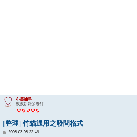
心靈捕手
默默耕耘的老師
[整理] 竹貓通用之發問格式
文
2008-03-08 22:46
章