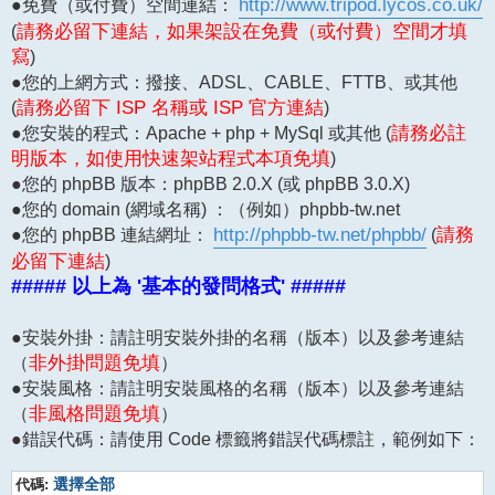
●免費（或付費）空間連結：
http://www.tripod.lycos.co.uk/
(
請務必留下連結，如果架設在免費（或付費）空間才填
寫
)
●您的上網方式：撥接、ADSL、CABLE、FTTB、或其他
(
請務必留下 ISP 名稱或 ISP 官方連結
)
●您安裝的程式：Apache + php + MySql 或其他 (
請務必註
明版本，如使用快速架站程式本項免填
)
●您的 phpBB 版本：phpBB 2.0.X (或 phpBB 3.0.X)
●您的 domain (網域名稱) ：（例如）phpbb-tw.net
●您的 phpBB 連結網址：
http://phpbb-tw.net/phpbb/
(
請務
必留下連結
)
##### 以上為 '基本的發問格式' #####
●安裝外掛：請註明安裝外掛的名稱（版本）以及參考連結
（
非外掛問題免填
）
●安裝風格：請註明安裝風格的名稱（版本）以及參考連結
（
非風格問題免填
）
●錯誤代碼：請使用 Code 標籤將錯誤代碼標註，範例如下：
代碼:
選擇全部