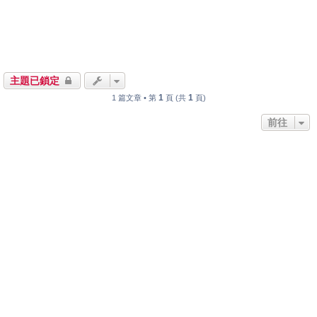
主題已鎖定
1
1
1 篇文章 • 第
頁 (共
頁)
前往