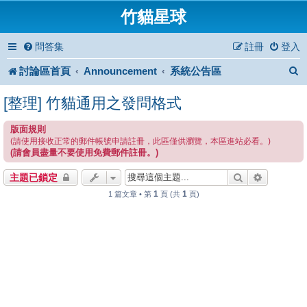
竹貓星球
問答集
註冊
登入
討論區首頁
Announcement
系統公告區
[整理] 竹貓通用之發問格式
版面規則
(請使用接收正常的郵件帳號申請註冊，此區僅供瀏覽，本區進站必看。)
(請會員盡量不要使用免費郵件註冊。)
搜尋
進階搜尋
主題已鎖定
1
1
1 篇文章 • 第
頁 (共
頁)