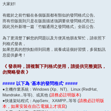
大家好!
有鑑於之前竹貓在各個版面都有類似的發問格式公告,
而有些版面則只是在版面描述強調要依發問格式而已;
因此另外新增一篇「竹貓通用之發問格式」全區公告.
為了更清楚了解您的問題以及方便其他朋友幫忙，請依照下
列格式發表，
如果您真的想快點得到回應，就養成這個好習慣，多留點訊
息提供參考！
《 發表時，請複製下列格式使用，請提供完整資訊，
勿簡略發表 》
##### 以下為 '基本的發問格式' #####
●主機作業系統：Windows (Xp、NT)、Linux (RedHat、
Mandrake...等等)、或其他 (
請務必註明版本
)
●快速架站程式：AppServ、XAMPP...等等 (
請務必註明版
本，如果安裝在自己電腦上才填寫
)