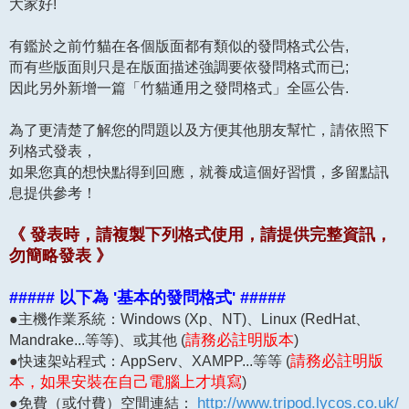
大家好!
有鑑於之前竹貓在各個版面都有類似的發問格式公告,
而有些版面則只是在版面描述強調要依發問格式而已;
因此另外新增一篇「竹貓通用之發問格式」全區公告.
為了更清楚了解您的問題以及方便其他朋友幫忙，請依照下
列格式發表，
如果您真的想快點得到回應，就養成這個好習慣，多留點訊
息提供參考！
《 發表時，請複製下列格式使用，請提供完整資訊，
勿簡略發表 》
##### 以下為 '基本的發問格式' #####
●主機作業系統：Windows (Xp、NT)、Linux (RedHat、
Mandrake...等等)、或其他 (
請務必註明版本
)
●快速架站程式：AppServ、XAMPP...等等 (
請務必註明版
本，如果安裝在自己電腦上才填寫
)
●免費（或付費）空間連結：
http://www.tripod.lycos.co.uk/