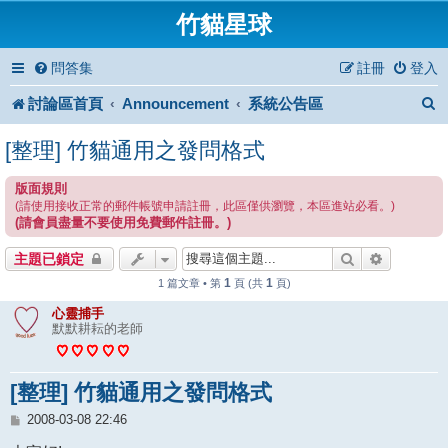
竹貓星球
問答集
註冊
登入
討論區首頁
Announcement
系統公告區
[整理] 竹貓通用之發問格式
版面規則
(請使用接收正常的郵件帳號申請註冊，此區僅供瀏覽，本區進站必看。)
(請會員盡量不要使用免費郵件註冊。)
搜尋
進階搜尋
主題已鎖定
1
1
1 篇文章 • 第
頁 (共
頁)
心靈捕手
默默耕耘的老師
[整理] 竹貓通用之發問格式
文
2008-03-08 22:46
章