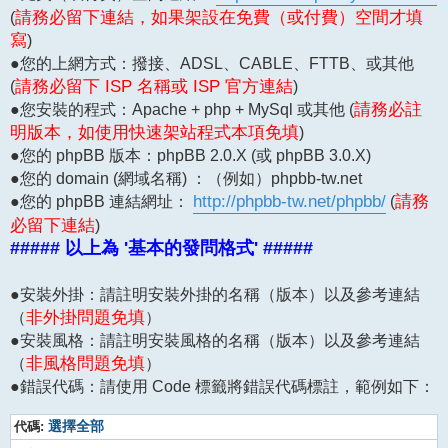
(
請務必留下連結，如果架設在免費（或付費）空間才填
寫
)
●您的上網方式：撥接、ADSL、CABLE、FTTB、或其他
(
請務必留下 ISP 名稱或 ISP 官方連結
)
●您安裝的程式：Apache + php + MySql 或其他 (
請務必註
明版本，如使用快速架站程式本項免填
)
●您的 phpBB 版本：phpBB 2.0.X (或 phpBB 3.0.X)
●您的 domain (網域名稱) ：（例如）phpbb-tw.net
●您的 phpBB 連結網址：
http://phpbb-tw.net/phpbb/
(
請務
必留下連結
)
##### 以上為 '基本的發問格式' #####
●安裝外掛：請註明安裝外掛的名稱（版本）以及參考連結
（
非外掛問題免填
）
●安裝風格：請註明安裝風格的名稱（版本）以及參考連結
（
非風格問題免填
）
●錯誤代碼：請使用 Code 標籤將錯誤代碼標註，範例如下：
代碼:
選擇全部