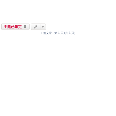
主題已鎖定
1
1
1 篇文章 • 第
頁 (共
頁)