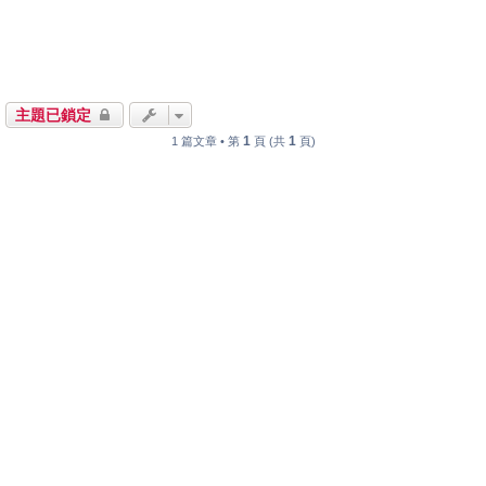
主題已鎖定
1
1
1 篇文章 • 第
頁 (共
頁)