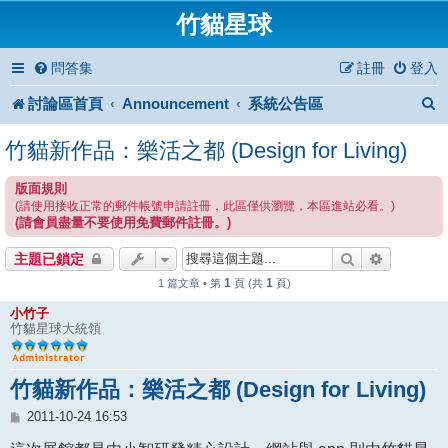
竹貓星球
問答集
註冊
登入
討論區首頁
Announcement
系統公告區
竹貓新作品：樂活之都 (Design for Living)
版面規則
(請使用接收正常的郵件帳號申請註冊，此區僅供瀏覽，本區進站必看。)
(請會員盡量不要使用免費郵件註冊。)
搜尋
進階搜尋
主題已鎖定
1
1
1 篇文章 • 第
頁 (共
頁)
小竹子
竹貓星球大統領
竹貓新作品：樂活之都 (Design for Living)
文
2011-10-24 16:53
章