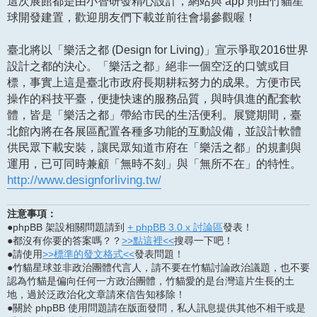
這次展館都是由小智研發精心設計，網站與 app 則由竹貓星
球開發建置，歡迎朋友們下載並前往會場參觀喔！
臺北將以「樂活之都 (Design for Living)」宣示爭取2016世界
設計之都的決心。「樂活之都」絕非一個空泛的口號或目
標，事實上這是臺北市政府長期耕耘努力的成果。方便市民
操作的科技平臺，便捷快速的服務品質，與時俱進的配套軟
體，皆是「樂活之都」帶給市民的生活便利。展覽期間，臺
北館內將在各展區配置各種多功能的互動設備，並設計軟體
供民眾下載安裝，讓民眾知道市府在「樂活之都」的規劃與
運用，已可同時兼顧「無時不刻」與「無所不在」的特性。
http://www.designforliving.tw/
注意事項：
●phpBB 架設相關問題請到
+ phpBB 3.0.x 討論區
發表！
●都沒有你要的答案嗎？？
>>點這裡<<
搜尋一下吧！
●請使用
>>標準的發文格式<<
發表問題！
●竹貓星球並非政治團體代言人，請不要在竹貓討論政治議題，也不要
認為竹貓是偏向任何一方政治團體，竹貓愛的是台灣這片生長的土
地，過於泛政治化文章請來信告知移除！
●關於 phpBB 使用問題請在版面發問，私人訊息提供其他不相干或是