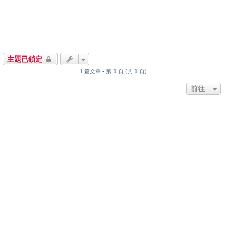
主題已鎖定
1
1
1 篇文章 • 第
頁 (共
頁)
前往