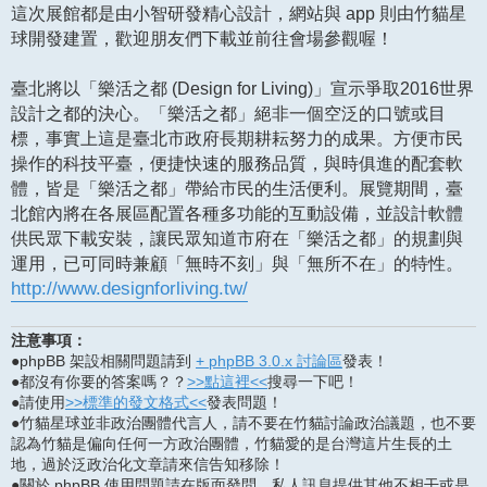
這次展館都是由小智研發精心設計，網站與 app 則由竹貓星
球開發建置，歡迎朋友們下載並前往會場參觀喔！
臺北將以「樂活之都 (Design for Living)」宣示爭取2016世界
設計之都的決心。「樂活之都」絕非一個空泛的口號或目
標，事實上這是臺北市政府長期耕耘努力的成果。方便市民
操作的科技平臺，便捷快速的服務品質，與時俱進的配套軟
體，皆是「樂活之都」帶給市民的生活便利。展覽期間，臺
北館內將在各展區配置各種多功能的互動設備，並設計軟體
供民眾下載安裝，讓民眾知道市府在「樂活之都」的規劃與
運用，已可同時兼顧「無時不刻」與「無所不在」的特性。
http://www.designforliving.tw/
注意事項：
●phpBB 架設相關問題請到
+ phpBB 3.0.x 討論區
發表！
●都沒有你要的答案嗎？？
>>點這裡<<
搜尋一下吧！
●請使用
>>標準的發文格式<<
發表問題！
●竹貓星球並非政治團體代言人，請不要在竹貓討論政治議題，也不要
認為竹貓是偏向任何一方政治團體，竹貓愛的是台灣這片生長的土
地，過於泛政治化文章請來信告知移除！
●關於 phpBB 使用問題請在版面發問，私人訊息提供其他不相干或是