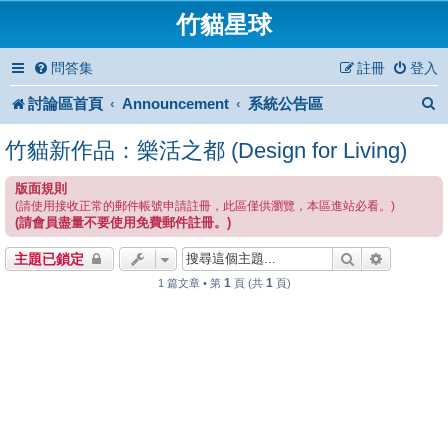
竹貓星球
問答集
註冊
登入
討論區首頁
Announcement
系統公告區
竹貓新作品：樂活之都 (Design for Living)
版面規則
(請使用接收正常的郵件帳號申請註冊，此區僅供瀏覽，本區進站必看。)
(請會員盡量不要使用免費郵件註冊。)
搜尋
進階搜尋
主題已鎖定
1
1
1 篇文章 • 第
頁 (共
頁)