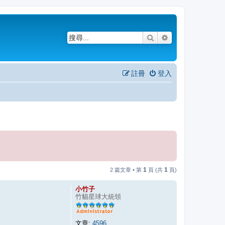
搜尋
進階搜尋
註冊
登入
1
1
2 篇文章 • 第
頁 (共
頁)
小竹子
竹貓星球大統領
文章:
4596