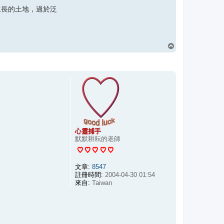
生長的土地，過於泛
回
頂
端
心靈捕手
默默耕耘的老師
文章:
8547
註冊時間:
2004-04-30 01:54
來自:
Taiwan