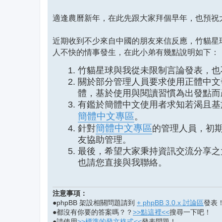
適逢農曆新年，在此先跟大家拜個早年，也預祝
近期收到不少來自中國的朋友來信反應，竹貓星
人不快的情事發生，在此小弟有幾點說明如下：
竹貓星球與我從未限制言論發表，也
關於部分管理人員要求使用正體中文
體，基於使用與閱讀習慣為出發點而
有鑑於簡體中文使用者求知若渴且基
簡體中文專區
。
簡體中文專區
針對
的管理人員，初
友協助管理。
最後，希望大家秉持資訊交流分享之
也請您直接與我聯絡。
注意事項：
●phpBB 架設相關問題請到
+ phpBB 3.0.x 討論區
發表
●都沒有你要的答案嗎？？
>>點這裡<<
搜尋一下吧！
●請使用
>>標準的發文格式<<
發表問題！