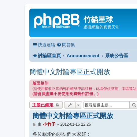
竹貓星球
虛擬網路的真實天堂
快速連結
問答集
討論區首頁
Announcement
系統公告區
簡體中文討論專區正式開放
版面規則
(請使用接收正常的郵件帳號申請註冊，此區僅供瀏覽，本區進站
(請會員盡量不要使用免費郵件註冊。)
主題已鎖定
簡體中文討論專區正式開放
文
小竹子
由
»
2012-01-16 12:26
章
各位親愛的朋友們大家好：