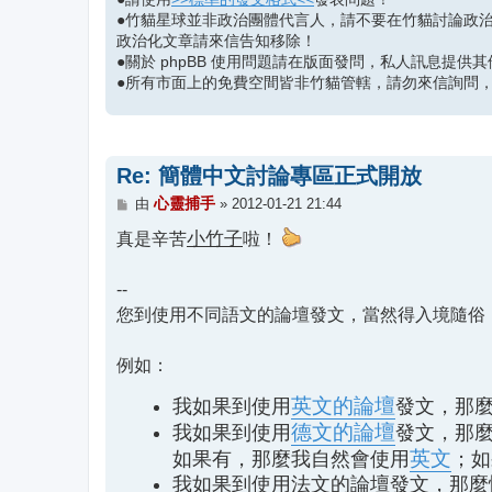
●竹貓星球並非政治團體代言人，請不要在竹貓討論政
政治化文章請來信告知移除！
●關於 phpBB 使用問題請在版面發問，私人訊息提
●所有市面上的免費空間皆非竹貓管轄，請勿來信詢問
Re: 簡體中文討論專區正式開放
文
心靈捕手
由
»
2012-01-21 21:44
章
真是辛苦
小竹子
啦！
--
您到使用不同語文的論壇發文，當然得入境隨俗
例如：
英文的論壇
我如果到使用
發文，那
德文的論壇
我如果到使用
發文，那
英文
如果有，那麼我自然會使用
；如
我如果到使用法文的論壇發文，那麼