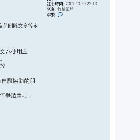
註冊時間:
2001-10-29 22:13
來自:
竹貓星球
聯
聯繫:
繫
小
言與刪除文章等令
竹
子
文為使用主
。
放
有自願協助的朋
何爭議事項，