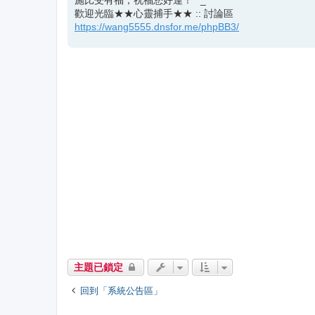
施比受有福，祝福您好運！ ^_^
歡迎光臨★★心靈捕手★★ :: 討論區
https://wang5555.dnsfor.me/phpBB3/
主題已鎖定
回到「系統公告區」