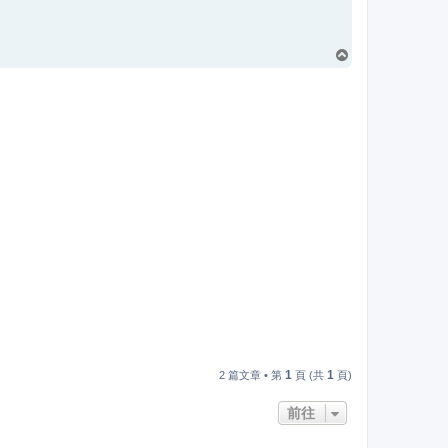
回
頂
端
1
1
2 篇文章 • 第
頁 (共
頁)
前往