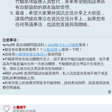
竹貓星球版務人員暫代，未來希望能由該專區
有自願協助的朋友協助管理。
最後，希望大家秉持資訊交流分享之大前提，
讓我們彼此專注在資訊交流分享上，如果您有
任何爭議事項，也請您直接與我聯絡。
注意事項：
●phpBB 架設相關問題請到
+ phpBB 3.0.x 討論區
發表！
●都沒有你要的答案嗎？？
>>點這裡<<
搜尋一下吧！
●請使用
>>標準的發文格式<<
發表問題！
●竹貓星球並非政治團體代言人，請不要在竹貓討論政治議題，也不要
認為竹貓是偏向任何一方政治團體，竹貓愛的是台灣這片生長的土
地，過於泛政治化文章請來信告知移除！
●關於 phpBB 使用問題請在版面發問，私人訊息提供其他不相干或是
隱私的事情聯絡之用。
●所有市面上的免費空間皆非竹貓管轄，請勿來信詢問，請直接與該免
費空間連絡。
心靈捕手
默默耕耘的老師