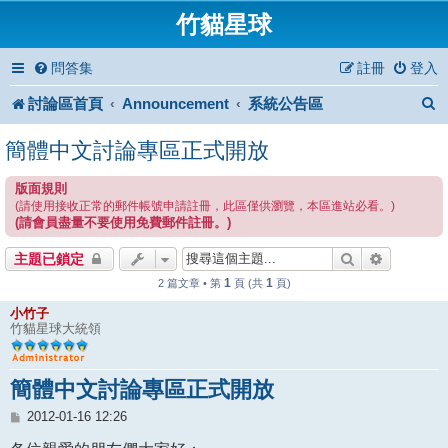
竹貓星球
問答集
註冊
登入
討論區首頁
Announcement
系統公告區
簡體中文討論專區正式開放
版面規則
(請使用接收正常的郵件帳號申請註冊，此區僅供瀏覽，本區進站必看。)
(請會員盡量不要使用免費郵件註冊。)
搜尋
進階搜尋
主題已鎖定
1
1
2 篇文章 • 第
頁 (共
頁)
小竹子
竹貓星球大統領
簡體中文討論專區正式開放
文
2012-01-16 12:26
章