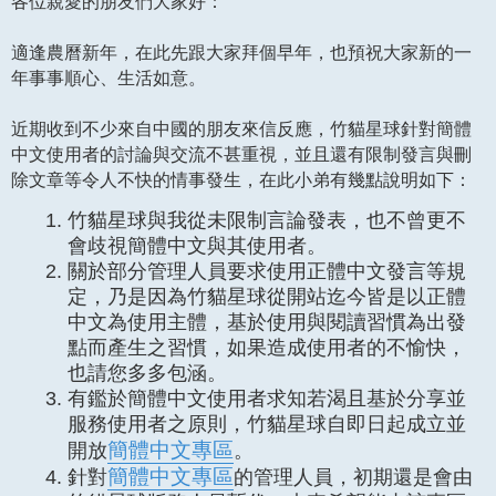
各位親愛的朋友們大家好：
適逢農曆新年，在此先跟大家拜個早年，也預祝大家新的一
年事事順心、生活如意。
近期收到不少來自中國的朋友來信反應，竹貓星球針對簡體
中文使用者的討論與交流不甚重視，並且還有限制發言與刪
除文章等令人不快的情事發生，在此小弟有幾點說明如下：
竹貓星球與我從未限制言論發表，也不曾更不
會歧視簡體中文與其使用者。
關於部分管理人員要求使用正體中文發言等規
定，乃是因為竹貓星球從開站迄今皆是以正體
中文為使用主體，基於使用與閱讀習慣為出發
點而產生之習慣，如果造成使用者的不愉快，
也請您多多包涵。
有鑑於簡體中文使用者求知若渴且基於分享並
服務使用者之原則，竹貓星球自即日起成立並
簡體中文專區
開放
。
簡體中文專區
針對
的管理人員，初期還是會由