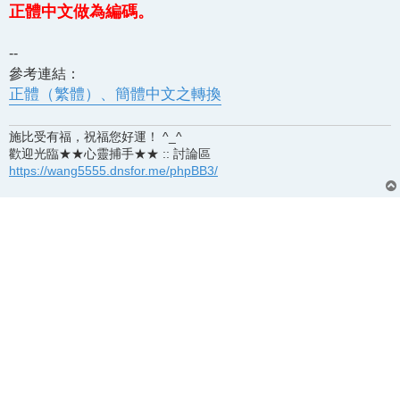
正體中文做為編碼。
--
參考連結：
正體（繁體）、簡體中文之轉換
施比受有福，祝福您好運！ ^_^
歡迎光臨★★心靈捕手★★ :: 討論區
https://wang5555.dnsfor.me/phpBB3/