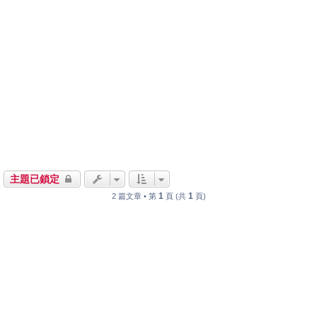
主題已鎖定
1
1
2 篇文章 • 第
頁 (共
頁)