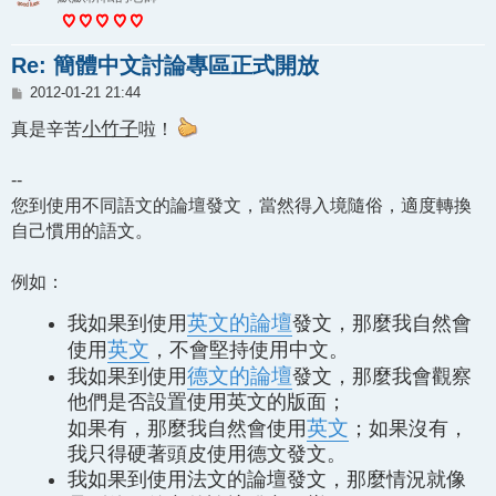
Re: 簡體中文討論專區正式開放
文
2012-01-21 21:44
章
真是辛苦
小竹子
啦！
--
您到使用不同語文的論壇發文，當然得入境隨俗，適度轉換
自己慣用的語文。
例如：
英文的論壇
我如果到使用
發文，那麼我自然會
英文
使用
，不會堅持使用中文。
德文的論壇
我如果到使用
發文，那麼我會觀察
他們是否設置使用英文的版面；
英文
如果有，那麼我自然會使用
；如果沒有，
我只得硬著頭皮使用德文發文。
我如果到使用法文的論壇發文，那麼情況就像