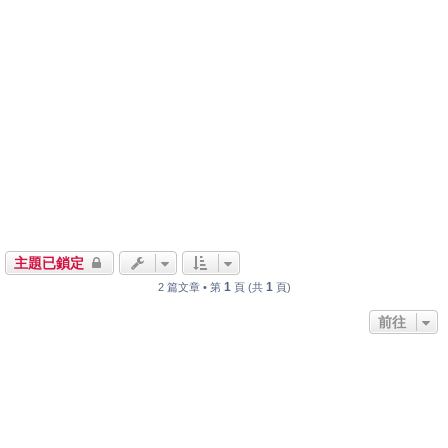
主題已鎖定
1
1
2 篇文章 • 第
頁 (共
頁)
前往