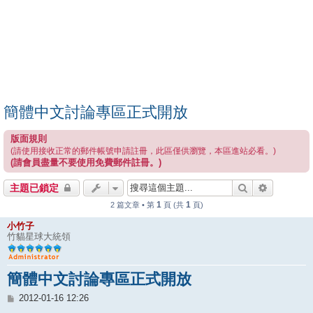
簡體中文討論專區正式開放
版面規則
(請使用接收正常的郵件帳號申請註冊，此區僅供瀏覽，本區進站必看。)
(請會員盡量不要使用免費郵件註冊。)
搜尋
進階搜尋
主題已鎖定
1
1
2 篇文章 • 第
頁 (共
頁)
小竹子
竹貓星球大統領
簡體中文討論專區正式開放
文
2012-01-16 12:26
章