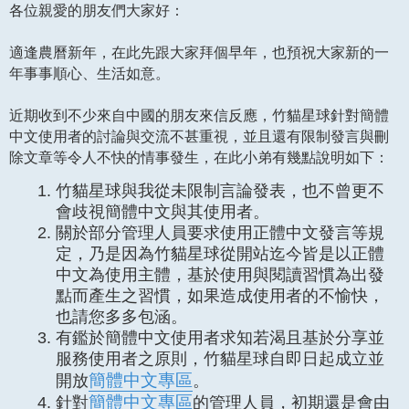
各位親愛的朋友們大家好：
適逢農曆新年，在此先跟大家拜個早年，也預祝大家新的一
年事事順心、生活如意。
近期收到不少來自中國的朋友來信反應，竹貓星球針對簡體
中文使用者的討論與交流不甚重視，並且還有限制發言與刪
除文章等令人不快的情事發生，在此小弟有幾點說明如下：
竹貓星球與我從未限制言論發表，也不曾更不
會歧視簡體中文與其使用者。
關於部分管理人員要求使用正體中文發言等規
定，乃是因為竹貓星球從開站迄今皆是以正體
中文為使用主體，基於使用與閱讀習慣為出發
點而產生之習慣，如果造成使用者的不愉快，
也請您多多包涵。
有鑑於簡體中文使用者求知若渴且基於分享並
服務使用者之原則，竹貓星球自即日起成立並
簡體中文專區
開放
。
簡體中文專區
針對
的管理人員，初期還是會由