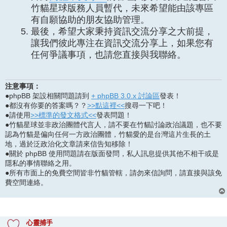
竹貓星球版務人員暫代，未來希望能由該專區
有自願協助的朋友協助管理。
最後，希望大家秉持資訊交流分享之大前提，
讓我們彼此專注在資訊交流分享上，如果您有
任何爭議事項，也請您直接與我聯絡。
注意事項：
●phpBB 架設相關問題請到
+ phpBB 3.0.x 討論區
發表！
●都沒有你要的答案嗎？？
>>點這裡<<
搜尋一下吧！
●請使用
>>標準的發文格式<<
發表問題！
●竹貓星球並非政治團體代言人，請不要在竹貓討論政治議題，也不要
認為竹貓是偏向任何一方政治團體，竹貓愛的是台灣這片生長的土
地，過於泛政治化文章請來信告知移除！
●關於 phpBB 使用問題請在版面發問，私人訊息提供其他不相干或是
隱私的事情聯絡之用。
●所有市面上的免費空間皆非竹貓管轄，請勿來信詢問，請直接與該免
費空間連絡。
心靈捕手