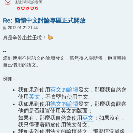
默默耕耘的老師
Re: 簡體中文討論專區正式開放
文
2012-01-21 21:44
章
真是辛苦
小竹子
啦！
--
您到使用不同語文的論壇發文，當然得入境隨俗，適度轉換
自己慣用的語文。
例如：
英文的論壇
我如果到使用
發文，那麼我自然會
英文
使用
，不會堅持使用中文。
德文的論壇
我如果到使用
發文，那麼我會觀察
他們是否設置使用英文的版面；
英文
如果有，那麼我自然會使用
；如果沒有，
我只得硬著頭皮使用德文發文。
我如果到使用法文的論壇發文，那麼情況就像