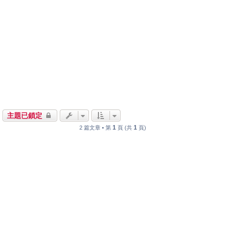
主題已鎖定
1
1
2 篇文章 • 第
頁 (共
頁)