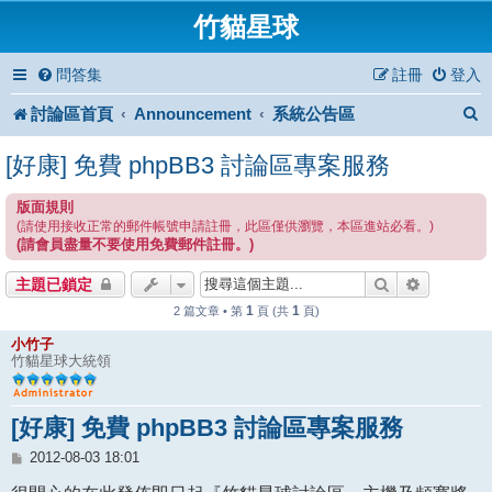
竹貓星球
問答集
註冊
登入
討論區首頁
Announcement
系統公告區
[好康] 免費 phpBB3 討論區專案服務
版面規則
(請使用接收正常的郵件帳號申請註冊，此區僅供瀏覽，本區進站必看。)
(請會員盡量不要使用免費郵件註冊。)
搜尋
進階搜尋
主題已鎖定
1
1
2 篇文章 • 第
頁 (共
頁)
小竹子
竹貓星球大統領
[好康] 免費 phpBB3 討論區專案服務
文
2012-08-03 18:01
章