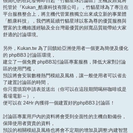
很開心的在此發佈即日起『竹貓星球討論區』主機及頻寬將
托管於『Kukan_酷康科技有限公司』，竹貓星球為了專注在
平台服務整合上，將主機代管業務獨立出來成立新的事業體
「酷康科技」，我們將延續竹貓星球以客為尊的優質服務與
豐富的主機維護經驗及全台灣最優質的頻寬品質能帶給大家
舒適的討論環境。
另外，Kukan.tw 為了回饋給亞洲使用者一個更為簡便及優化
的 phpBB3 討論區環境，
建立了一個免費 phpBB3討論區專案服務，降低大家對討論
區的使用門檻，
預設將會安裝數種熱門模組及風格，讓一般使用者可以省去
了建置討論區的時間，
你只需填寫申請表並送出（你可以在這段期間喝杯咖啡或是
看場電影～），
便可以在 24Hr 內獲得一個建置好的phpBB3 討論區！
討論區專案用戶內的資料將會受到全面性的主機自動備份，
保障使用者寶貴的資料，
預設的相關模組及風格也將會不定期的增加及調整;內建智慧