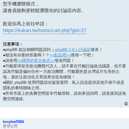
型手機瀏覽模式，
讓會員能夠更輕鬆瀏覽你的討論區內容。
歡迎你馬上前往申請：
https://kukan.tw/hosts/cart.php?gid=27
注意事項：
●phpBB 架設相關問題請到
+ phpBB 3.0.x 討論區
發表！
●都沒有你要的答案嗎？？
>>點這裡<<
搜尋一下吧！
●請使用
>>標準的發文格式<<
發表問題！
●竹貓星球並非政治團體代言人，請不要在竹貓討論政治議題，也不要
認為竹貓是偏向任何一方政治團體，竹貓愛的是台灣這片生長的土
地，過於泛政治化文章請來信告知移除！
●關於 phpBB 使用問題請在版面發問，私人訊息提供其他不相干或是
隱私的事情聯絡之用。
●所有市面上的免費空間皆非竹貓管轄，請勿來信詢問，請直接與該免
費空間連絡。
tonylee5566
星球公民