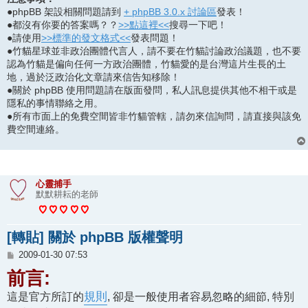
●phpBB 架設相關問題請到
+ phpBB 3.0.x 討論區
發表！
●都沒有你要的答案嗎？？
>>點這裡<<
搜尋一下吧！
●請使用
>>標準的發文格式<<
發表問題！
●竹貓星球並非政治團體代言人，請不要在竹貓討論政治議題，也不要
認為竹貓是偏向任何一方政治團體，竹貓愛的是台灣這片生長的土
地，過於泛政治化文章請來信告知移除！
●關於 phpBB 使用問題請在版面發問，私人訊息提供其他不相干或是
隱私的事情聯絡之用。
●所有市面上的免費空間皆非竹貓管轄，請勿來信詢問，請直接與該免
費空間連絡。
心靈捕手
默默耕耘的老師
[轉貼] 關於 phpBB 版權聲明
文
2009-01-30 07:53
章
前言:
這是官方所訂的
規則
, 卻是一般使用者容易忽略的細節, 特別