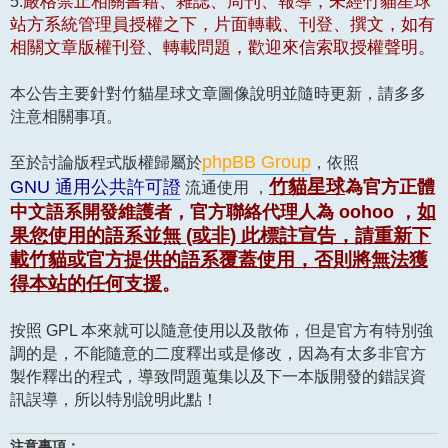
5.
嚴格禁止相關書籍、雜誌、周刊、報導，未經竹貓星球
站方系統管理員授權之下，片面轉載、刊登、撰文，如有
相關文章版權刊登、轉載問題，歡迎來信索取授權聲明。
本公告主要針對竹貓星球文章圖像說明並隨時更新，請多多
注意相關事項。
phpBB Group
至於討論版程式版權歸屬於
，依照
竹貓星球
GNU 通用公共許可證
為官方正體
流通使用 ，
如
中文語系開發維護者，官方聯絡代理人為 oohoo ，
果您使用的語系並無 (或非) 此標註宣告，請重新下
載竹貓或官方提供的語系覆蓋使用，否則將無法獲
得本站的任何支援
。
按照 GPL 本來就可以隨意使用以及散佈，但是官方有特別強
調的是，不能隨意的二度釋出或是修改，因為有太多非官方
製作釋出的程式，導致問題蒐集以及下一本版開發的錯誤資
訊誤導，所以特別說明此點！
注意事項：