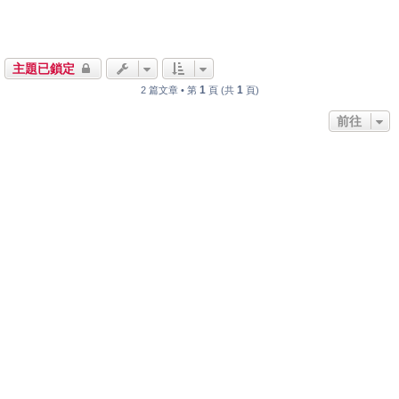
主題已鎖定
1
1
2 篇文章 • 第
頁 (共
頁)
前往