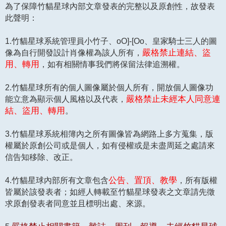
為了保障竹貓星球內部文章發表的完整以及原創性，故發表
此聲明：
1.竹貓星球系統管理員小竹子、oO]-[Oo、皇家騎士三人的圖
像為自行開發設計肖像權為該人所有，
嚴格禁止連結、盜
用、轉用
，如有相關情事我們將保留法律追溯權。
2.竹貓星球所有的個人圖像屬於個人所有，開放個人圖像功
能立意為顯示個人風格以及代表，
嚴格禁止未經本人同意連
結、盜用、轉用
。
3.竹貓星球系統相簿內之所有圖像皆為網路上多方蒐集，版
權屬於原創公司或是個人，如有侵權或是未盡周延之處請來
信告知移除、改正。
4.竹貓星球內部所有文章包含
公告、置頂、教學
，所有版權
皆屬於該發表者；如經人轉載至竹貓星球發表之文章請先徵
求原創發表者同意並且標明出處、來源。