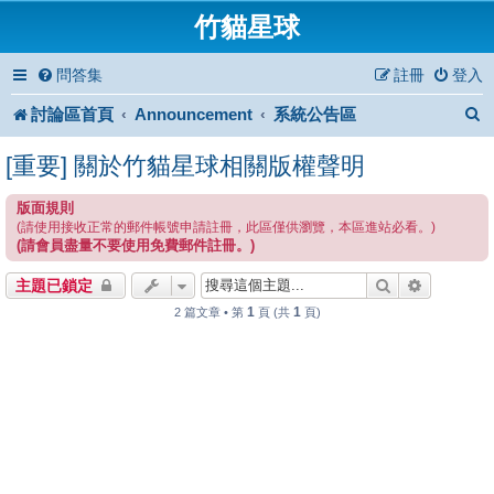
竹貓星球
問答集
註冊
登入
討論區首頁
Announcement
系統公告區
[重要] 關於竹貓星球相關版權聲明
版面規則
(請使用接收正常的郵件帳號申請註冊，此區僅供瀏覽，本區進站必看。)
(請會員盡量不要使用免費郵件註冊。)
搜尋
進階搜尋
主題已鎖定
1
1
2 篇文章 • 第
頁 (共
頁)