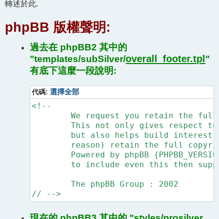
轉述於此.
phpBB 版權聲明:
過去在 phpBB2 其中的
overall_footer.tpl
"templates/subSilver/
"
有底下這麼一段說明:
代碼:
選擇全部
<!--

	We request you retain the full copyright notice below including the link to www.phpbb.com.

	This not only gives respect to the large amount of time given freely by the developers

	but also helps build interest, traffic and use of phpBB 2.0. If you cannot (for good

	reason) retain the full copyright we request you at least leave in place the 

	Powered by phpBB {PHPBB_VERSION} line, with phpBB linked to www.phpbb.com. If you refuse

	to include even this then support on our forums may be affected. 

	The phpBB Group : 2002

// -->
現在的 phpBB3 其中的 "styles/prosilver