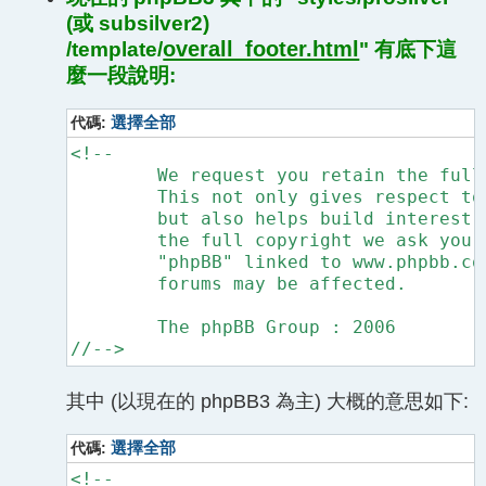
(或 subsilver2)
overall_footer.html
/template/
" 有底下這
麼一段說明:
代碼:
選擇全部
<!--

	We request you retain the full copyright notice below including the link to www.phpbb.com.

	This not only gives respect to the large amount of time given freely by the developers

	but also helps build interest, traffic and use of phpBB3. If you (honestly) cannot retain

	the full copyright we ask you at least leave in place the "Powered by phpBB" line, with

	"phpBB" linked to www.phpbb.com. If you refuse to include even this then support on our

	forums may be affected.

	The phpBB Group : 2006

//-->
其中 (以現在的 phpBB3 為主) 大概的意思如下:
代碼:
選擇全部
<!--
