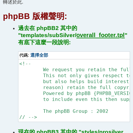
轉述於此.
phpBB 版權聲明:
過去在 phpBB2 其中的
overall_footer.tpl
"templates/subSilver/
"
有底下這麼一段說明:
代碼:
選擇全部
<!--

	We request you retain the full copyright notice below including the link to www.phpbb.com.

	This not only gives respect to the large amount of time given freely by the developers

	but also helps build interest, traffic and use of phpBB 2.0. If you cannot (for good

	reason) retain the full copyright we request you at least leave in place the 

	Powered by phpBB {PHPBB_VERSION} line, with phpBB linked to www.phpbb.com. If you refuse

	to include even this then support on our forums may be affected. 

	The phpBB Group : 2002

// -->
現在的 phpBB3 其中的 "styles/prosilver