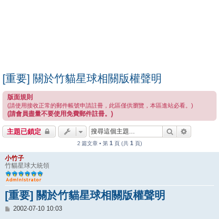
[重要] 關於竹貓星球相關版權聲明
版面規則
(請使用接收正常的郵件帳號申請註冊，此區僅供瀏覽，本區進站必看。)
(請會員盡量不要使用免費郵件註冊。)
搜尋
進階搜尋
主題已鎖定
1
1
2 篇文章 • 第
頁 (共
頁)
小竹子
竹貓星球大統領
[重要] 關於竹貓星球相關版權聲明
文
2002-07-10 10:03
章