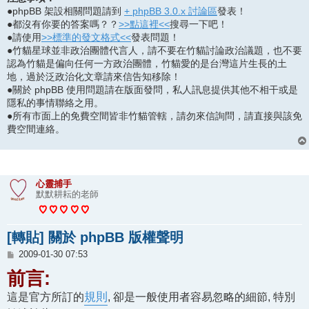
●phpBB 架設相關問題請到
+ phpBB 3.0.x 討論區
發表！
●都沒有你要的答案嗎？？
>>點這裡<<
搜尋一下吧！
●請使用
>>標準的發文格式<<
發表問題！
●竹貓星球並非政治團體代言人，請不要在竹貓討論政治議題，也不要
認為竹貓是偏向任何一方政治團體，竹貓愛的是台灣這片生長的土
地，過於泛政治化文章請來信告知移除！
●關於 phpBB 使用問題請在版面發問，私人訊息提供其他不相干或是
隱私的事情聯絡之用。
●所有市面上的免費空間皆非竹貓管轄，請勿來信詢問，請直接與該免
費空間連絡。
心靈捕手
默默耕耘的老師
[轉貼] 關於 phpBB 版權聲明
文
2009-01-30 07:53
章
前言:
這是官方所訂的
規則
, 卻是一般使用者容易忽略的細節, 特別