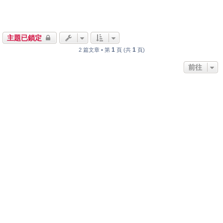
主題已鎖定
1
1
2 篇文章 • 第
頁 (共
頁)
前往