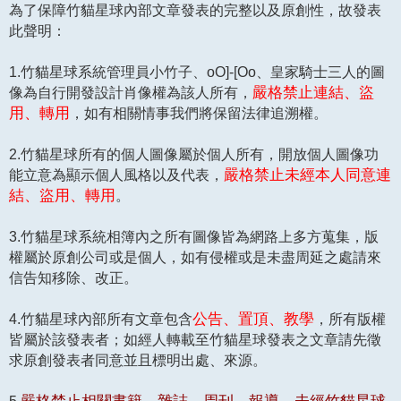
為了保障竹貓星球內部文章發表的完整以及原創性，故發表
此聲明：
1.竹貓星球系統管理員小竹子、oO]-[Oo、皇家騎士三人的圖
像為自行開發設計肖像權為該人所有，
嚴格禁止連結、盜
用、轉用
，如有相關情事我們將保留法律追溯權。
2.竹貓星球所有的個人圖像屬於個人所有，開放個人圖像功
能立意為顯示個人風格以及代表，
嚴格禁止未經本人同意連
結、盜用、轉用
。
3.竹貓星球系統相簿內之所有圖像皆為網路上多方蒐集，版
權屬於原創公司或是個人，如有侵權或是未盡周延之處請來
信告知移除、改正。
4.竹貓星球內部所有文章包含
公告、置頂、教學
，所有版權
皆屬於該發表者；如經人轉載至竹貓星球發表之文章請先徵
求原創發表者同意並且標明出處、來源。
5.