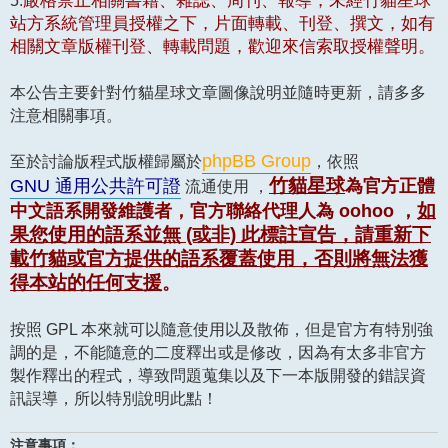
嚴格禁止相關書籍、雜誌、周刊、報導，未經竹貓星球
站方系統管理員授權之下，片面轉載、刊登、撰文，如有
相關文章版權刊登、轉載問題，歡迎來信索取授權聲明。
本公告主要針對竹貓星球文章圖像說明並隨時更新，請多多
注意相關事項。
phpBB Group
至於討論版程式版權歸屬於
，依照
竹貓星球
GNU 通用公共許可證
為官方正體
流通使用 ，
如
中文語系開發維護者，官方聯絡代理人為 oohoo ，
果您使用的語系並無 (或非) 此標註宣告，請重新下
載竹貓或官方提供的語系覆蓋使用，否則將無法獲
得本站的任何支援
。
按照 GPL 本來就可以隨意使用以及散佈，但是官方有特別強
調的是，不能隨意的二度釋出或是修改，因為有太多非官方
製作釋出的程式，導致問題蒐集以及下一本版開發的錯誤資
訊誤導，所以特別說明此點！
注意事項：