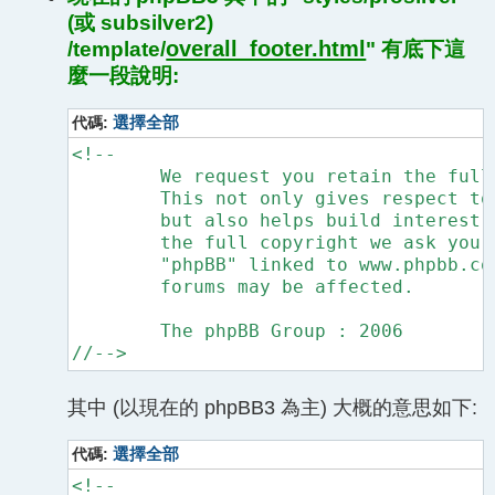
(或 subsilver2)
overall_footer.html
/template/
" 有底下這
麼一段說明:
代碼:
選擇全部
<!--

	We request you retain the full copyright notice below including the link to www.phpbb.com.

	This not only gives respect to the large amount of time given freely by the developers

	but also helps build interest, traffic and use of phpBB3. If you (honestly) cannot retain

	the full copyright we ask you at least leave in place the "Powered by phpBB" line, with

	"phpBB" linked to www.phpbb.com. If you refuse to include even this then support on our

	forums may be affected.

	The phpBB Group : 2006

//-->
其中 (以現在的 phpBB3 為主) 大概的意思如下:
代碼:
選擇全部
<!--
