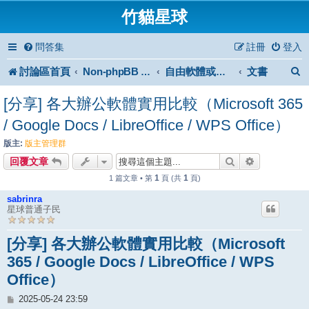
竹貓星球
問答集
註冊
登入
討論區首頁
文書
Non-phpBB specific
自由軟體或免費軟體
[分享] 各大辦公軟體實用比較（Microsoft 365
/ Google Docs / LibreOffice / WPS Office）
版主:
版主管理群
搜尋
進階搜尋
回覆文章
1
1
1 篇文章 • 第
頁 (共
頁)
sabrinra
星球普通子民
[分享] 各大辦公軟體實用比較（Microsoft
365 / Google Docs / LibreOffice / WPS
Office）
文
2025-05-24 23:59
章