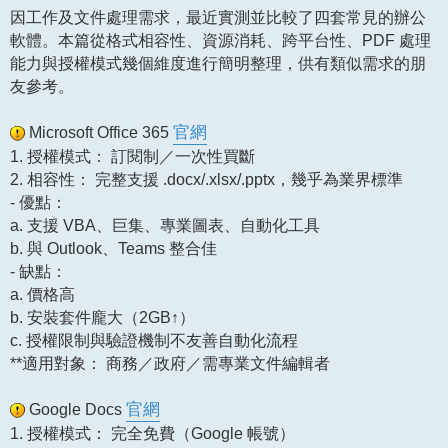
因工作及文件處理需求，最近實測並比較了四套常見的辦公
軟體。本篇從格式相容性、資源消耗、跨平台性、PDF 處理
能力與授權模式幾個維度進行簡明整理，供有類似需求的朋
友參考。
Microsoft Office 365
官網
1. 授權模式： 訂閱制／一次性買斷
2. 相容性： 完整支援 .docx/.xlsx/.pptx，幾乎為業界標準
- 優點：
a. 支援 VBA、巨集、專業圖表、自動化工具
b. 與 Outlook、Teams 整合佳
- 缺點：
a. 價格高
b. 安裝套件龐大（2GB↑）
c. 授權限制與驗證機制不友善自動化流程
**適用對象： 商務／政府／需專業文件編輯者
Google Docs
官網
1. 授權模式： 完全免費（Google 帳號）