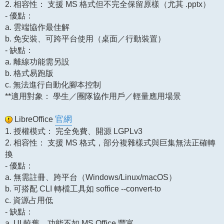
2. 相容性： 支援 MS 格式但不完全保留原樣（尤其 .pptx）
- 優點：
a. 雲端協作最佳解
b. 免安裝、可跨平台使用（桌面／行動裝置）
- 缺點：
a. 離線功能需另設
b. 格式易跑版
c. 無法進行自動化腳本控制
**適用對象： 學生／團隊協作用戶／輕量應用場景
LibreOffice
官網
1. 授權模式： 完全免費、開源 LGPLv3
2. 相容性： 支援 MS 格式，部分複雜樣式與巨集無法正確轉
換
- 優點：
a. 無需註冊、跨平台（Windows/Linux/macOS）
b. 可搭配 CLI 轉檔工具如 soffice --convert-to
c. 資源占用低
- 缺點：
a. UI 較舊，功能不如 MS Office 豐富