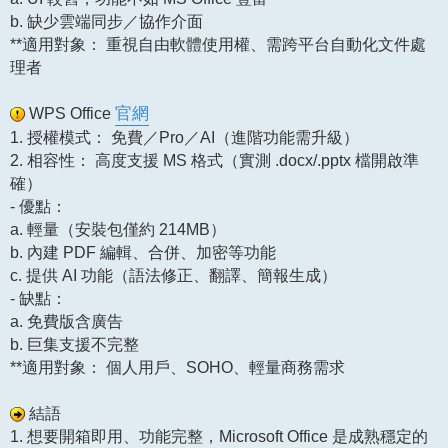
b. 缺少雲端同步／協作介面
**適用對象： 重視自由軟體使用權、需跨平台自動化文件處
理者
WPS Office
官網
1. 授權模式： 免費／Pro／AI（進階功能需升級）
2. 相容性： 高度支援 MS 格式（實測 .docx/.pptx 檔開啟準
確）
- 優點：
a. 輕量（安裝包僅約 214MB）
b. 內建 PDF 編輯、合併、加密等功能
c. 提供 AI 功能（語法修正、翻譯、簡報生成）
- 缺點：
a. 免費版含廣告
b. 巨集支援不完整
**適用對象： 個人用戶、SOHO、輕量商務需求
結語
1. 想要開箱即用、功能完整，Microsoft Office 是成熟穩定的