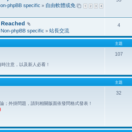
on-phpBB specific
»
自由軟體或免
1
2
3
4
 Reached
4
於
Non-phpBB specific
»
站長交流
主題
107
隨時注意，以及新人必看！
主題
32
之問題討論；外掛問題，請到相關版面依發問格式發表！
)