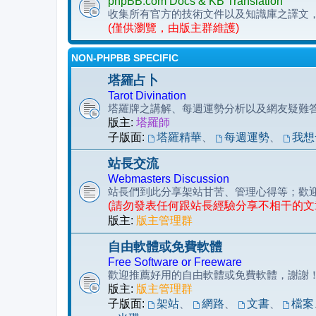
phpBB.com Docs & KB Translation
收集所有官方的技術文件以及知識庫之譯文
(僅供瀏覽，由版主群維護)
NON-PHPBB SPECIFIC
塔羅占卜
Tarot Divination
塔羅牌之講解、每週運勢分析以及網友疑難
版主:
塔羅師
子版面:
塔羅精華
、
每週運勢
、
我想
站長交流
Webmasters Discussion
站長們到此分享架站甘苦、管理心得等；歡
(請勿發表任何跟站長經驗分享不相干的文
版主:
版主管理群
自由軟體或免費軟體
Free Software or Freeware
歡迎推薦好用的自由軟體或免費軟體，謝謝
版主:
版主管理群
子版面:
架站
、
網路
、
文書
、
檔案