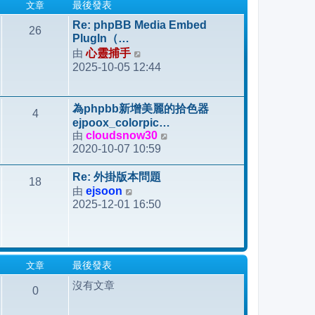
文章
最後發表
Re: phpBB Media Embed
26
PlugIn（…
由
心靈捕手
檢
2025-10-05 12:44
視
最
後
為phpbb新增美麗的拾色器
4
發
ejpoox_colorpic…
表
由
cloudsnow30
檢
2020-10-07 10:59
視
最
Re: 外掛版本問題
18
後
由
ejsoon
檢
發
2025-12-01 16:50
視
表
最
後
發
文章
最後發表
表
沒有文章
0