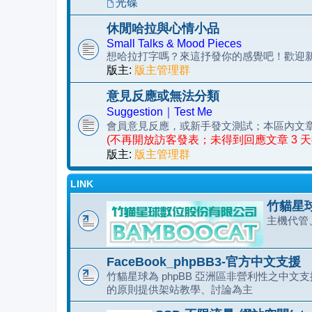
光碟
休閒哈拉與心情小品
Small Talks & Mood Pieces
想哈拉打字嗎？來這抒發你的感覺吧！歡迎
版主:
版主管理群
意見反應或無法分類
Suggestion｜Test Me
會員意見反應，或新手發文測試；本區內文
(不再開放訪客發表；未得到回應文章 3 
版主:
版主管理群
LINK
竹貓星球
主機代管
FaceBook_phpBB3-官方中文支援
竹貓星球為 phpBB 亞洲區非營利性之中文支援
的原則提供架站教學、討論為主