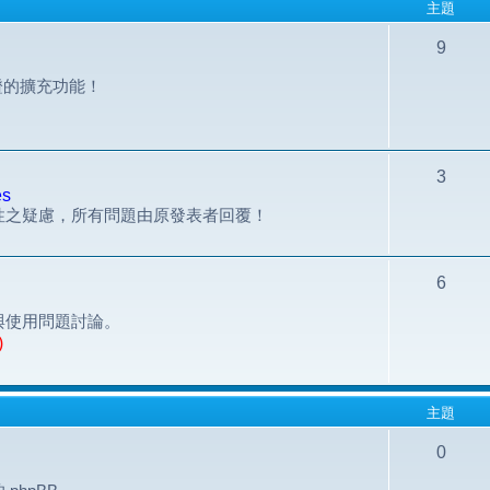
主題
9
組認證的擴充功能！
3
es
性之疑慮，所有問題由原發表者回覆！
6
與使用問題討論。
)
主題
0