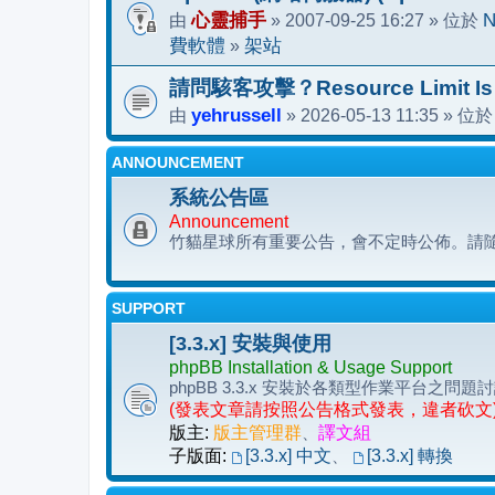
由
心靈捕手
» 2007-09-25 16:27 » 位於
N
費軟體
»
架站
請問駭客攻擊？Resource Limit Is
由
yehrussell
» 2026-05-13 11:35 » 位
ANNOUNCEMENT
系統公告區
Announcement
竹貓星球所有重要公告，會不定時公佈。請
SUPPORT
[3.3.x] 安裝與使用
phpBB Installation & Usage Support
phpBB 3.3.x 安裝於各類型作業平台
(發表文章請按照公告格式發表，違者砍文
版主:
版主管理群
、
譯文組
子版面:
[3.3.x] 中文
、
[3.3.x] 轉換