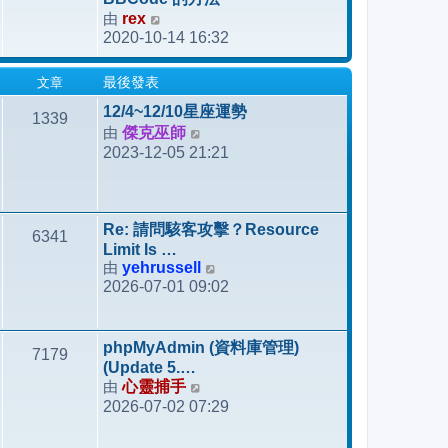
發
由
rex
檢
表
2020-10-14 16:32
視
最
文章
最後發表
後
發
12/4~12/10星座運勢
1339
表
由
傑克巫師
檢
2023-12-05 21:21
視
最
後
發
Re: 請問駭客攻擊？Resource
6341
表
Limit Is …
由
yehrussell
檢
2026-07-01 09:02
視
最
後
phpMyAdmin (資料庫管理)
7179
發
(Update 5.…
表
由
心靈捕手
檢
2026-07-02 07:29
視
最