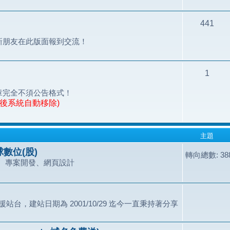
441
新朋友在此版面報到交流！
1
章完全不須公告格式！
天後系統自動移除)
主題
數位(股)
轉向總數: 388
、專案開發、網頁設計
站台，建站日期為 2001/10/29 迄今一直秉持著分享