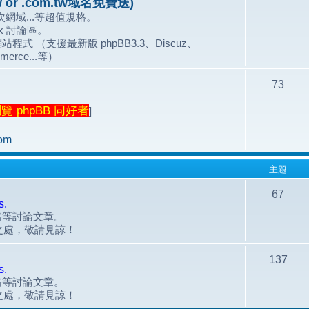
 or .com.tw域名免費送)
網域...等超值規格。
.x 討論區。
站程式 （支援最新版 phpBB3.3、Discuz、
merce...等）
73
 phpBB 同好者
]
om
主題
67
s.
風格等討論文章。
之處，敬請見諒！
137
s.
風格等討論文章。
之處，敬請見諒！