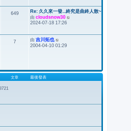
後
發
Re: 久久來一發...終究是曲終人散~
649
表
由
cloudsnow30
檢
2024-07-18 17:26
視
最
後
由
吉川拓也
檢
7
發
2004-04-10 01:29
視
表
最
後
發
表
文章
最後發表
721