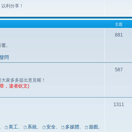
，以利分享！
主題
881
答覆。
發問
587
迎大家多多提出意見喔！
章，違者砍文)
1311
！
、
美工
、
系統
、
安全
、
多媒體
、
遊戲
、