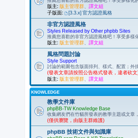
推薦您喜歡的官方認證風格吧！享受多樣化的 p
版主:
版主管理群
、
譯文組
子版面:
[3.3.x] 官方認證風格
非官方認證風格
Styles Released by Other phpbb Sites
推薦您喜歡的非官方認證風格吧！享受多樣化的 
版主:
版主管理群
、
譯文組
風格問題討論
Style Support
討論的範圍包含版面排列、樣式、配置；外
(發表文章請按照公告格式發表，違者砍文
版主:
版主管理群
、
譯文組
KNOWLEDGE
教學文件庫
phpBB-TW Knowledge Base
收集網友們在竹貓所發表的教學主題或文章
(僅供瀏覽，由版主群維護)
phpBB 技術文件與知識庫