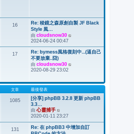
Re: 稜鏡之森原創自製 JF Black
16
Style 風…
由
cloudsnow30
檢
2024-06-24 00:47
視
最
Re: bymess風格復刻中...(逼自己
17
後
不要放棄..囧)
發
由
cloudsnow30
檢
表
2020-08-29 23:02
視
最
後
文章
最後發表
發
表
[分享] phpBB 3.2.8 更新 phpBB
1085
3.3…
由
心靈捕手
檢
2020-01-11 23:27
視
最
Re: 在 phpBB3 中增加自訂
131
後
BBCode 的方法