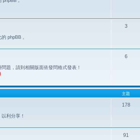
hpBB 。
3
phpBB 。
6
掛問題，請到相關版面依發問格式發表！
)
主題
178
，以利分享！
91