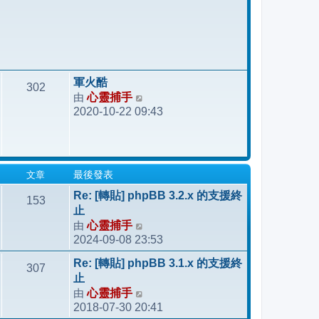
軍火酷
302
由
心靈捕手
檢
2020-10-22 09:43
視
最
後
發
文章
最後發表
表
Re: [轉貼] phpBB 3.2.x 的支援終
153
止
由
心靈捕手
檢
2024-09-08 23:53
視
最
Re: [轉貼] phpBB 3.1.x 的支援終
307
後
止
發
由
心靈捕手
檢
表
2018-07-30 20:41
視