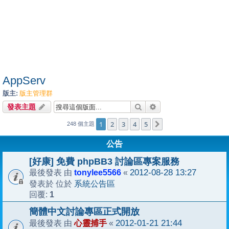
AppServ
版主:
版主管理群
搜尋
進階搜尋
發表主題
1
2
3
4
5
下一頁
248 個主題
公告
[好康] 免費 phpBB3 討論區專案服務
tonylee5566
2012-08-28 13:27
最後發表 由
«
系統公告區
發表於 位於
1
回覆:
簡體中文討論專區正式開放
心靈捕手
2012-01-21 21:44
最後發表 由
«