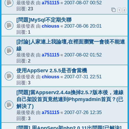
a751115
2007-08-07 00:52
最後發表 由
«
23
回覆:
1
2
[問題]MySql不定期失聯
chiouss
2007-08-06 20:01
最後發表 由
«
1
回覆:
[討論]人家連上我論壇,在裡面瀏覽一會後不能連
線
a751115
2007-08-02 01:52
最後發表 由
«
2
回覆:
使用AppServ 2.5.5是否會當機
chiouss
2007-07-31 22:51
最後發表 由
«
3
回覆:
[問題]當Appserv2.4.4a換掉2.5.7版本後，連線
自己架設首頁竟然連到Phpmyadmin首頁？(已
解決了)
a751115
2007-07-26 12:35
最後發表 由
«
3
回覆:
[問題] 用AppServ架php2.0.11出問題[已解決]