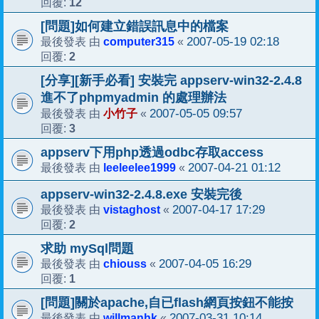
12
回覆:
[問題]如何建立錯誤訊息中的檔案
computer315
2007-05-19 02:18
最後發表 由
«
2
回覆:
[分享][新手必看] 安裝完 appserv-win32-2.4.8
進不了phpmyadmin 的處理辦法
小竹子
2007-05-05 09:57
最後發表 由
«
3
回覆:
appserv下用php透過odbc存取access
leeleelee1999
2007-04-21 01:12
最後發表 由
«
appserv-win32-2.4.8.exe 安裝完後
vistaghost
2007-04-17 17:29
最後發表 由
«
2
回覆:
求助 mySql問題
chiouss
2007-04-05 16:29
最後發表 由
«
1
回覆:
[問題]關於apache,自已flash網頁按鈕不能按
willmanhk
2007-03-31 10:14
最後發表 由
«