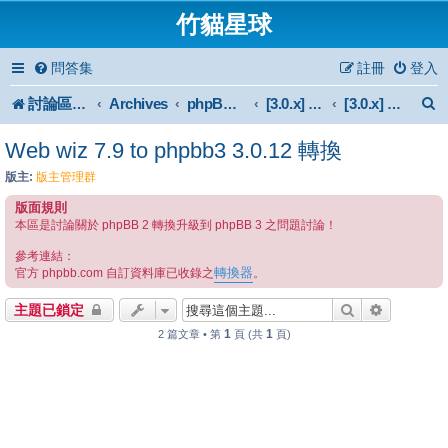
竹貓星球
問答集
註冊
登入
討論區首頁
Archives
phpBB 3.0.x Forum Archive
[3.0.x] Support
[3.0.x] 轉換
Web wiz 7.9 to phpbb3 3.0.12 轉換
版主:
版主管理群
版面規則
本區是討論關於 phpBB 2 轉換升級到 phpBB 3 之問題討論！
參考連結：
轉換器
官方 phpbb.com 自訂資料庫已收錄之
。
搜尋
進階搜尋
主題已鎖定
1
1
2 篇文章 • 第
頁 (共
頁)