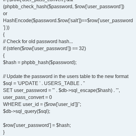
(phpbb_check_hash($password, $row['user_password'])
or
HashEncode($password.$row['salt'])==$row['user_password
'] ))
{
// Check for old password hash...
if (strlen($row['user_password']) == 32)
{
$hash = phpbb_hash($password);
// Update the password in the users table to the new format
$sql = 'UPDATE ' . USERS_TABLE . "
SET user_password = '" . $db->sql_escape($hash) . "',
user_pass_convert = 0
WHERE user_id = {$row['user_id']}";
$db->sql_query($sql);
$row['user_password'] = $hash;
}