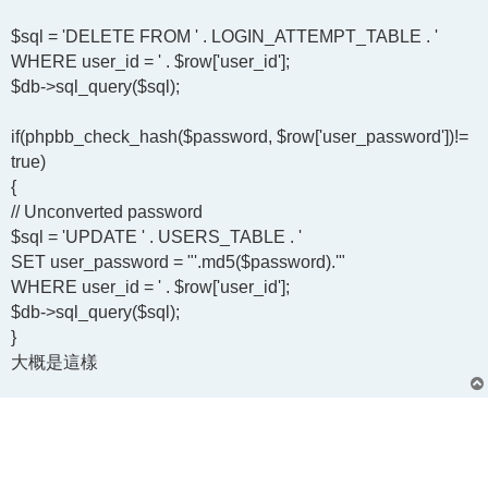
$sql = 'DELETE FROM ' . LOGIN_ATTEMPT_TABLE . '
WHERE user_id = ' . $row['user_id'];
$db->sql_query($sql);
if(phpbb_check_hash($password, $row['user_password'])!=
true)
{
// Unconverted password
$sql = 'UPDATE ' . USERS_TABLE . '
SET user_password = "'.md5($password).'"
WHERE user_id = ' . $row['user_id'];
$db->sql_query($sql);
}
大概是這樣