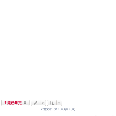
主題已鎖定
1
1
2 篇文章 • 第
頁 (共
頁)