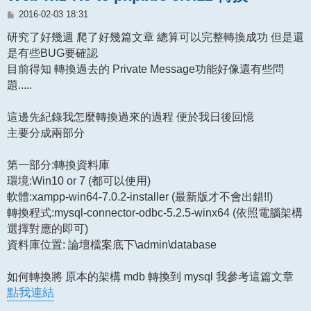
文
2016-02-03 18:31
章
研究了好幾週 爬了好幾篇文章 總算可以完整轉換成功 但是還
是有些BUG要確認
目前得知 轉換過去的 Private Message功能好像還有些問
題.....
這邊先紀錄我怎麼轉換過來的過程 便於我日後回憶
主要分成兩部分
第一部分:轉換資料庫
環境:Win10 or 7 (都可以使用)
軟體:xampp-win64-7.0.2-installer (最新版才不會出錯!!)
轉換程式:mysql-connector-odbc-5.2.5-winx64 (依照電腦架構
選擇對應的即可)
資料庫位置: 論壇檔案底下\admin\database
如何轉換將 原本的架構 mdb 轉換到 mysql 我參考這篇文章
點我連結