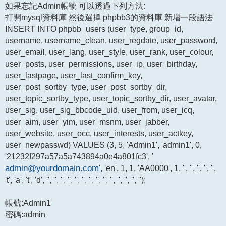
如果忘記Admin帳號 可以透過下列方法:
打開mysql資料庫 然後選擇 phpbb3的資料庫 新增一段語法
INSERT INTO phpbb_users (user_type, group_id,
username, username_clean, user_regdate, user_password,
user_email, user_lang, user_style, user_rank, user_colour,
user_posts, user_permissions, user_ip, user_birthday,
user_lastpage, user_last_confirm_key,
user_post_sortby_type, user_post_sortby_dir,
user_topic_sortby_type, user_topic_sortby_dir, user_avatar,
user_sig, user_sig_bbcode_uid, user_from, user_icq,
user_aim, user_yim, user_msnm, user_jabber,
user_website, user_occ, user_interests, user_actkey,
user_newpasswd) VALUES (3, 5, 'Admin1', 'admin1', 0,
'21232f297a57a5a743894a0e4a801fc3', '
admin@yourdomain.com
', 'en', 1, 1, 'AA0000', 1, '', '', '', '', '',
't', 'a', 't', 'd', '', '', '', '', '', '', '', '', '', '', '', '', '', '');
帳號:Admin1
密碼:admin