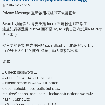
文
2016-02-12 16:35
章
Private Message 重新啟用模組即可恢復正常
Search 功能異常 需要重建 index 重建後也都正常了
這邊記得要選用 Native 而不是 Mysql (我自己測試用Native才
會正常..)
登入功能異常 原先使用的auth_db.php 只能用於3.0.1.rc
由於升上 3.0.12的關係 必須手動去修改程式碼
改成
// Check password ...
// added for webwiz conversion
// HashEncode is webwiz function.
global $phpbb_root_path, $phpEx;
require($phpbb_root_path . 'includes/functions-webwiz-
hash.' . $phpEx);
if (!$row['user_pass_convert'] &&